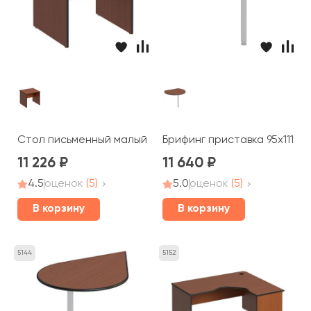
Стол письменный малый 86x80x75 Дин-Р
Брифинг приставка 95x111x2,
11 226
11 640
4.5
оценок
(5)
5.0
оценок
(5)
В корзину
В корзину
5144
5152