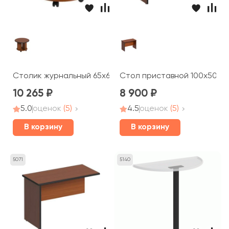
Столик журнальный 65x65x49 Дин-Р
Стол приставной 100x50x66
10 265
8 900
5.0
оценок
(5)
4.5
оценок
(5)
В корзину
В корзину
5071
5140