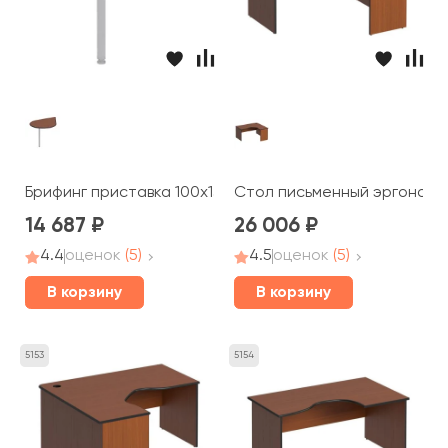
Брифинг приставка 100x132x2,5 Дин-Р
Стол письменный эргономич
14 687
26 006
4.4
оценок
(5)
4.5
оценок
(5)
В корзину
В корзину
5153
5154