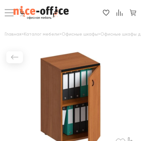
Главная
>
Каталог мебели
>
Офисные шкафы
>
Офисные шкафы д