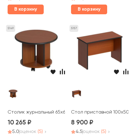
В корзину
В корзину
5149
5157
Столик журнальный 65x65x49 Дин-Р
Стол приставной 100x50x66
10 265
8 900
5.0
оценок
(5)
4.5
оценок
(5)