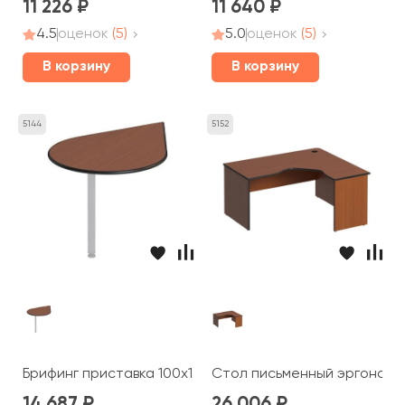
11 226
11 640
4.5
оценок
(5)
5.0
оценок
(5)
В корзину
В корзину
5144
5152
Брифинг приставка 100x132x2,5 Дин-Р
Стол письменный эргономич
14 687
26 006