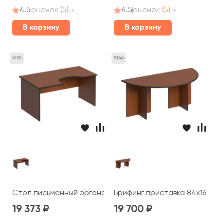
4.5
оценок
(5)
4.5
оценок
(5)
В корзину
В корзину
5155
5146
Стол письменный эргономичный левый 160x98x75 Дин-
Брифинг приставка 84x168x
19 373
19 700