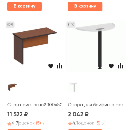
В корзину
В корзину
5071
5140
Стол приставной 100x50x66 ДР 165 Дин-Р
Опора для брифинга фронт
11 522
2 042
4.7
оценок
(5)
4.1
оценок
(5)