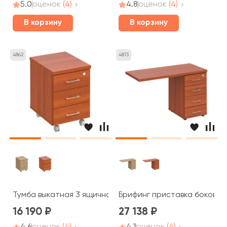
5.0
оценок
(4)
4.8
оценок
(4)
В корзину
В корзину
4862
4813
Тумба выкатная 3 ящичная с центральным замком ПТ 213
Брифинг приставка боковая 
16 190
27 138