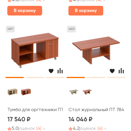
4.6
оценок
(4)
4.1
оценок
(4)
В корзину
В корзину
4837
4823
Тумба для оргтехники ПТ 262 Patriot
Стол журнальный ПТ 784 Pat
17 540
14 046
5.0
оценок
(4)
4.2
оценок
(4)