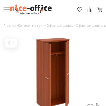
Главная
>
Каталог мебели
>
Офисные шкафы
>
Офисные шкафы д