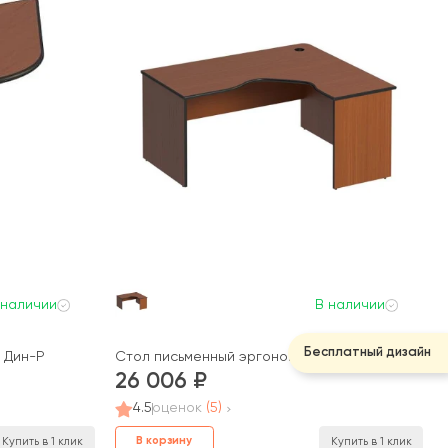
 наличии
В наличии
Бесплатный дизайн
5 Дин-Р
Стол письменный эргономичный правый 160x140
26 006
4.5
оценок
(5)
В корзину
Купить в 1 клик
Купить в 1 клик