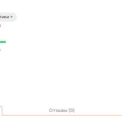
тики >
чии
в
Отзывы (0)