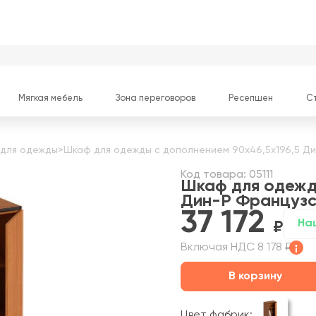
Мягкая мебель
Зона переговоров
Ресепшен
С
для одежды
>
Шкаф для одежды с дополнением 90x46,5x196,5 Ди
Код товара: 05111
Шкаф для одежд
Дин-Р
Французс
37 172
На
Включая НДС 8 178 ₽
В корзину
Цвет фабрик: