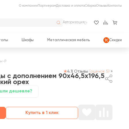
О компании
Партнерам
Доставка и оплата
Сборка
Отзывы
Контакты
Авторизация
толы
Шкафы
Металлическая мебель
Скидки
н-Р
4.1
|
Отзывы
(оценок 5)
>
ы с дополнением 90x46,5x196,5
кий орех
шли дешевле?
Купить в 1 клик