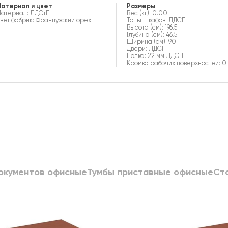
атериал и цвет
Размеры
атериал: ЛДСтП
Вес (кг): 0.00
вет фабрик: Французский орех
Топы шкафов: ЛДСП
Высота (см): 196.5
Глубина (см): 46.5
Ширина (см): 90
Двери: ЛДСП
Полка: 22 мм ЛДСП
Кромка рабочих поверхностей: 0,
окументов офисные
Тумбы приставные офисные
Ст