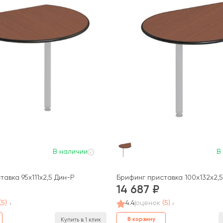
В наличии
В
авка 95x111x2,5 Дин-Р
Брифинг приставка 100x132x2,
14 687
(5)
4.4
оценок
(5)
В корзину
Купить в 1 клик