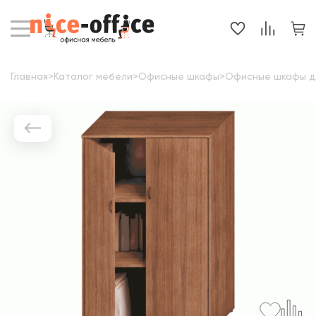
Главная
>
Каталог мебели
>
Офисные шкафы
>
Офисные шкафы д