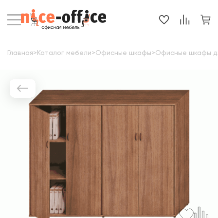
Главная
>
Каталог мебели
>
Офисные шкафы
>
Офисные шкафы д