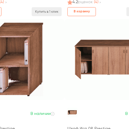
(4)
4.2
оценок
(4)
В корзину
Купить в 1 клик
В наличии
В
Prestige
Шкаф Исп 08 Prestige