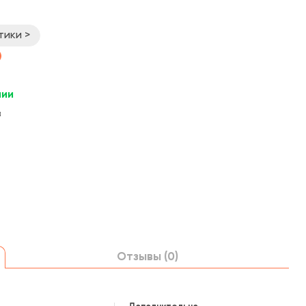
тики >
чии
в
Отзывы (0)