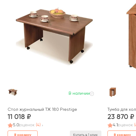
В наличии
Стол журнальный ТЖ 180 Prestige
Тумба для хол
11 018
23 870
5.0
оценок
(4)
4.1
оценок
(
В корзину
В корзину
Купить в 1 клик