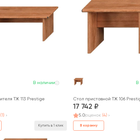
В наличии
В
теля ТЖ 113 Prestige
Стол приставной ТЖ 106 Presti
17 742
(1)
5.0
оценок
(4)
В корзину
Купить в 1 клик