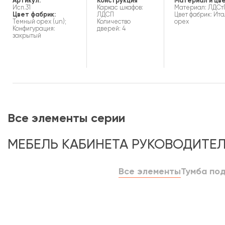
Артикул:
Конструкция
Материал и цв
Исп.31
Каркас шкафов:
Материал: ЛДСт
Цвет фабрик:
ЛДСП
Цвет фабрик: Ит
Темный орех (un);
Количество
орех
Конфигурация:
дверей: 4
закрытый
Все элементы серии
МЕБЕЛЬ КАБИНЕТА РУКОВОДИТЕ
Все элементы
Тумба под