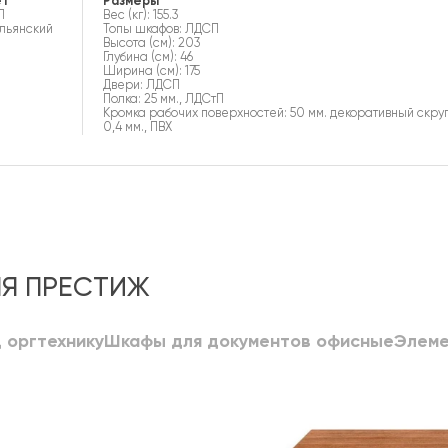
ет
Размеры
П
Вес (кг): 155.3
альянский
Топы шкафов: ЛДСП
Высота (см): 203
Глубина (см): 46
Ширина (см): 175
Двери: ЛДСП
Полка: 25 мм., ЛДСтП
Кромка рабочих поверхностей: 50 мм. декоративный скру
0,4 мм., ПВХ
ЛЯ ПРЕСТИЖ
 оргтехнику
Шкафы для документов офисные
Элеме