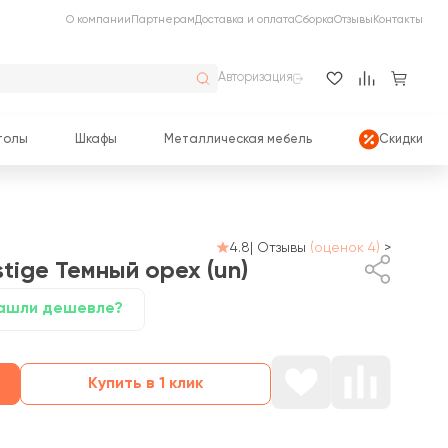
О компании
Партнерам
Доставка и оплата
Сборка
Отзывы
Контакты
Авторизация
толы
Шкафы
Металлическая мебель
Скидки
4.8
|
Отзывы
(оценок 4)
>
stige
Темный орех (un)
ашли дешевле?
Купить в 1 клик