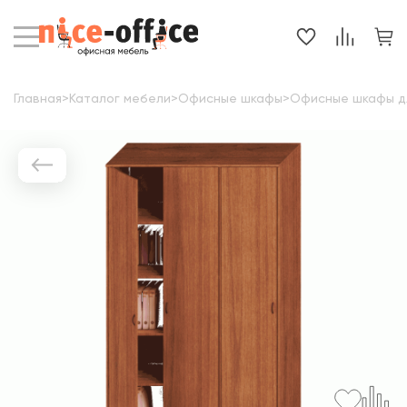
Главная
>
Каталог мебели
>
Офисные шкафы
>
Офисные шкафы д