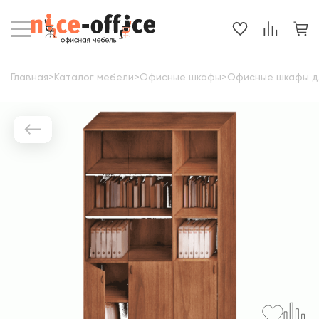
Главная
>
Каталог мебели
>
Офисные шкафы
>
Офисные шкафы д