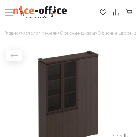
Главная
>
Каталог мебели
>
Офисные шкафы
>
Офисные шкафы д