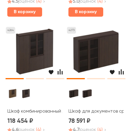
4.5
оценок
(4)
5.0
оценок
(4)
В корзину
В корзину
4264
4273
Шкаф комбинированный для документов узкий со стекл
Шкаф для документов сред
118 454
78 591
4.6
оценок
(4)
4.7
оценок
(4)