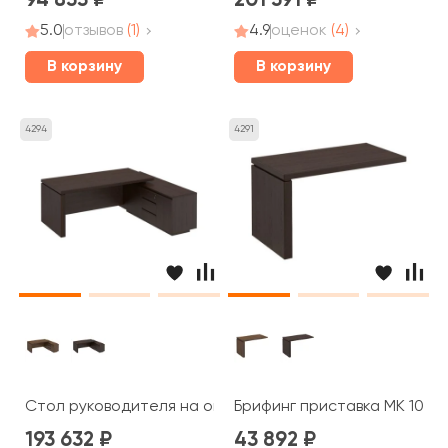
94 853
201 591
5.0
отзывов
(1)
4.9
оценок
(4)
В корзину
В корзину
4294
4291
Стол руководителя на опорной тумбе левый правый МК
Брифинг приставка МК 107 Д
193 632
43 892