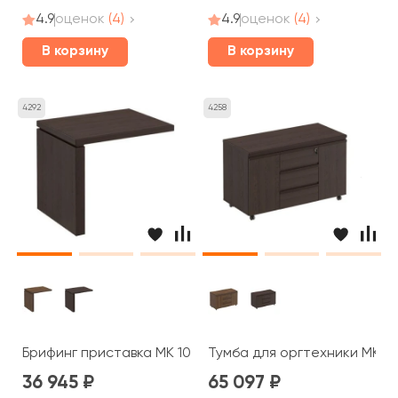
4.9
оценок
(4)
4.9
оценок
(4)
В корзину
В корзину
4292
4258
Брифинг приставка МК 106 ДА Mark
Тумба для оргтехники МК 26
36 945
65 097