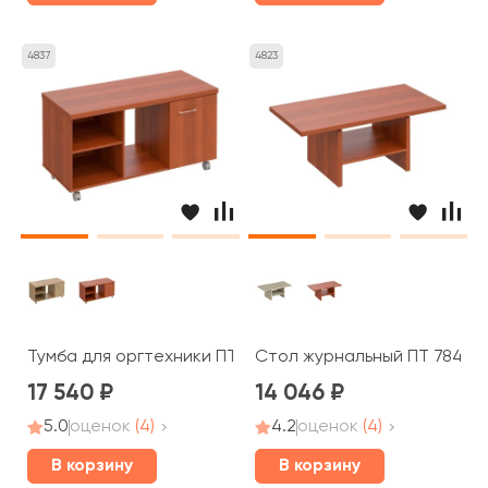
4837
4823
Тумба для оргтехники ПТ 262 Patriot
Стол журнальный ПТ 784 Pat
17 540
14 046
5.0
оценок
(4)
4.2
оценок
(4)
В корзину
В корзину