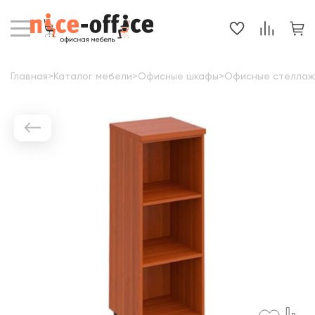
Главная
>
Каталог мебели
>
Офисные шкафы
>
Офисные стеллаж