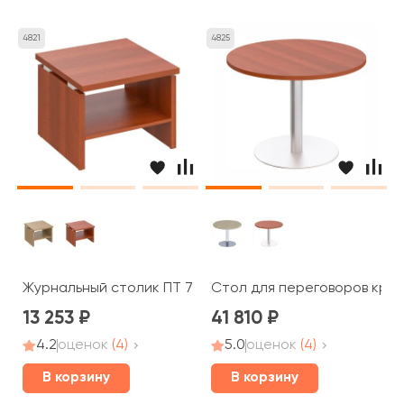
4821
4825
Журнальный столик ПТ 785 Patriot
Стол для переговоров кругл
13 253
41 810
4.2
оценок
(4)
5.0
оценок
(4)
В корзину
В корзину