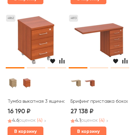
4862
4813
Тумба выкатная 3 ящичная с центральным замком ПТ 213
Брифинг приставка боковая 
16 190
27 138
4.6
оценок
(4)
4.1
оценок
(4)
В корзину
В корзину