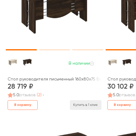
В наличии
Стол руководителя письменный 160x80x75 Борн
Стол руковод
28 719
30 102
5.0
отзывов
(2)
5.0
отзывов
В корзину
В корзину
Купить в 1 клик