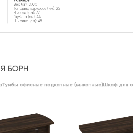
Размеры
Вес (кг): 0.00
Толщина каркасов (мм): 25
Высота (см): 77
Глубина (см): 44
Ширина (см): 48
Я БОРН
а
Тумбы офисные подкатные (выкатные)
Шкаф для 