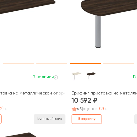
В наличии
В
рн
тавка на металлической опоре 120x70x75 Борн
Брифинг приставка на металл
10 592
(2)
4.9
оценок
(2)
В корзину
Купить в 1 клик