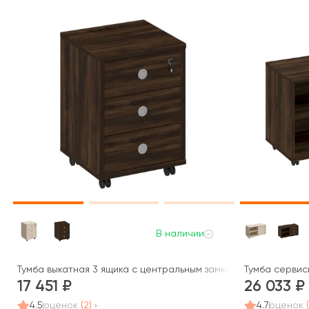
В наличии
Тумба выкатная 3 ящика с центральным замком 48x45x66 Борн
Тумба сервисн
17 451
26 033
4.5
оценок
(2)
4.7
оценок