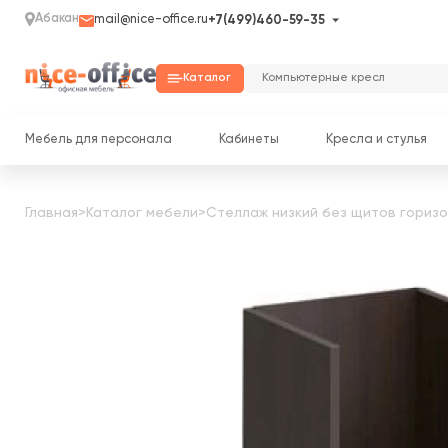
Абакан
mail@nice-office.ru
+7(499)460-59-35
Каталог
Мебель для персонала
Кабинеты
Кресла и стулья
Главная
>
Каталог мебели
>
Стеллаж низкий без щитов горизо