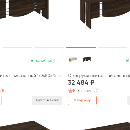
В наличии
В
ителя письменный 170x80x75 Борн
Стол руководителя письменны
32 484
(1)
5.0
отзывов
(1)
В корзину
Купить в 1 клик