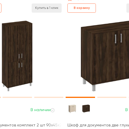
В корзину
Купить в 1 клик
В наличии
В
 ДСП без замка 90x45x207,4 Борн
ументов комплект 2 шт 90х45x207,4 Борн
Шкаф для документов две глухи