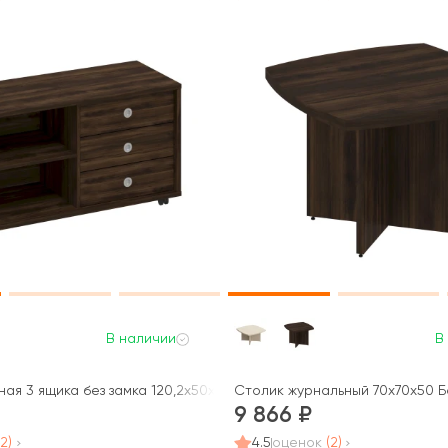
В наличии
В
ая 3 ящика без замка 120,2x50x66 Борн
Столик журнальный 70x70x50 
9 866
(2)
4.5
оценок
(2)