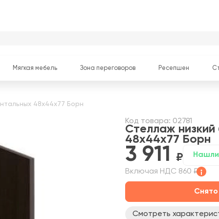
Мягкая мебель
Зона переговоров
Ресепшен
С
нтальных 48x44x77 Борн
Код товара: 02781
Стеллаж низкий
48x44x77 Борн
3 911
Нашли
Включая НДС 860 ₽
Снято
Смотреть характерис