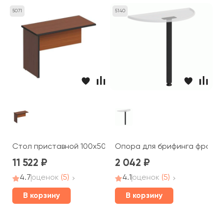
5071
5140
Стол приставной 100x50x66 ДР 165 Дин-Р
Опора для брифинга фронт
11 522
2 042
4.7
оценок
(5)
4.1
оценок
(5)
В корзину
В корзину