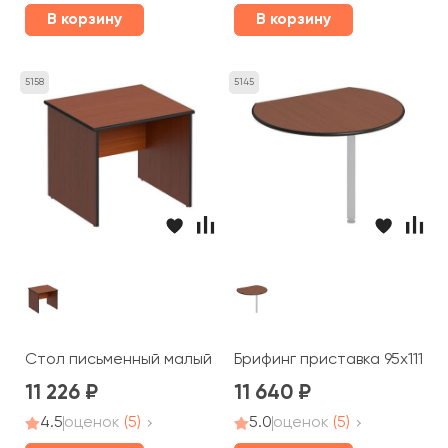
В корзину
В корзину
5158
5145
Стол письменный малый 86x80x75 Дин-Р
Брифинг приставка 95x111x2,
11 226
11 640
4.5
оценок
(5)
5.0
оценок
(5)