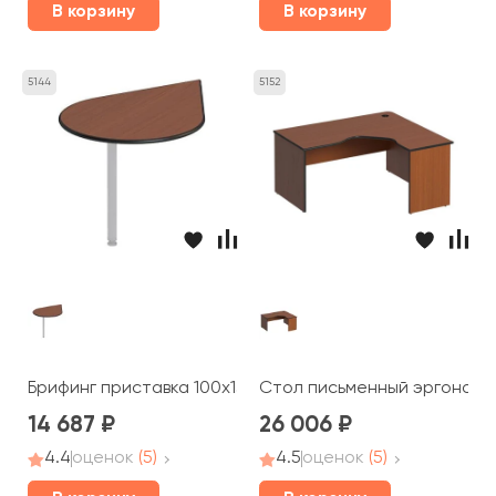
В корзину
В корзину
5144
5152
Брифинг приставка 100x132x2,5 Дин-Р
Стол письменный эргономич
14 687
26 006
4.4
оценок
(5)
4.5
оценок
(5)