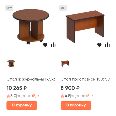
5149
5157
Столик журнальный 65x65x49 Дин-Р
Стол приставной 100x50x66
10 265
8 900
5.0
оценок
(5)
4.5
оценок
(5)
В корзину
В корзину