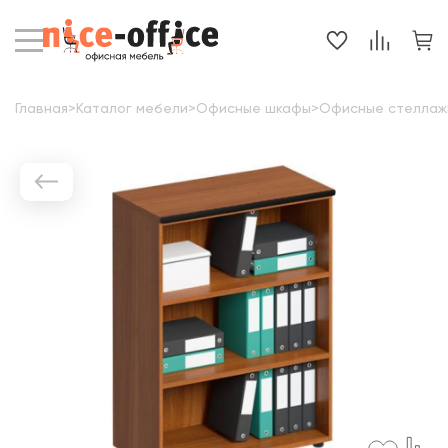
Главная
>
Каталог мебели
>
Офисные шкафы
>
Офисные стеллаж