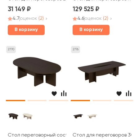
31 149
129 525
4.7
оценок
(2)
4.6
оценок
(2)
В корзину
В корзину
2770
2776
Стол переговорный составной 280x160x75 Born
Стол для переговоров 300x