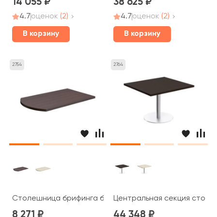
14 055
38 625
4.7
оценок
(2)
4.7
оценок
(2)
В корзину
В корзину
2754
2764
Столешница брифинга без опоры 80x130x3,6 Born
Центральная секция стола 
8 271
44 348