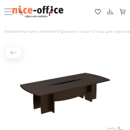
Главная
>
Каталог мебели
>
Офисные столы
>
Столы для перего