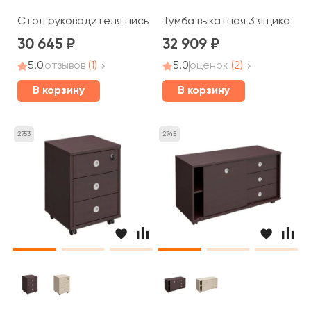
Стол руководителя письменный 200x90x75 Born
Тумба выкатная 3 ящика без
30 645
32 909
5.0
отзывов
(1)
5.0
оценок
(2)
В корзину
В корзину
2753
2745