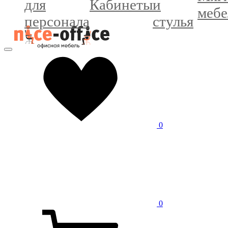
для
Кабинеты
и
мебе
персонала
стулья
0
0