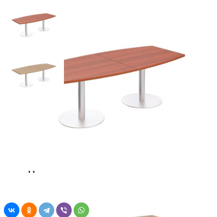
Код товара: 04826
5.0
|
Отзывы
(оценок 4)
>
Стол для переговоров круглый на
опорах колоннах ПТ 142 Patriot
Вишня
скандинавская