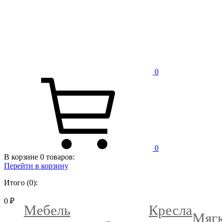
0
0
В корзине
0
товаров:
Перейти в корзину
Итого (0):
0 ₽
Мебель
Кресла
Мяг