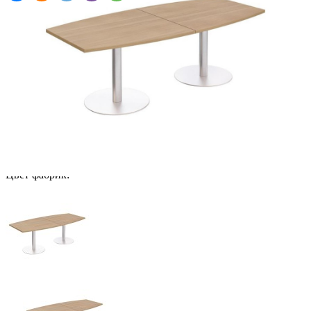
92 618
руб.
Нашли дешевле?
Включая НДС 20 376 ₽
В корзину
Купить в 1 клик
Цвет фабрик: