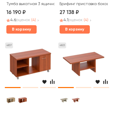
Тумба выкатная 3 ящичная с центральным замком ПТ 213
Брифинг приставка боковая 
16 190
27 138
4.6
оценок
(4)
4.1
оценок
(4)
В корзину
В корзину
4837
4823