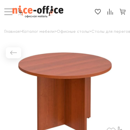
Главная
>
Каталог мебели
>
Офисные столы
>
Столы для перего