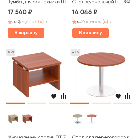
Тумба для оргтехники ПТ 262 Patriot
Стол журнальный ПТ 784 Pat
17 540
14 046
5.0
оценок
(4)
4.2
оценок
(4)
В корзину
В корзину
4821
4825
Журнальный столик ПТ 785 Patriot
Стол для переговоров кругл