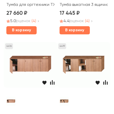
Тумба для оргтехники ТЖ 205 Prestige
Тумба выкатная 3 ящичная c
27 660
17 445
5.0
оценок
(4)
4.4
оценок
(4)
В корзину
В корзину
4416
4419