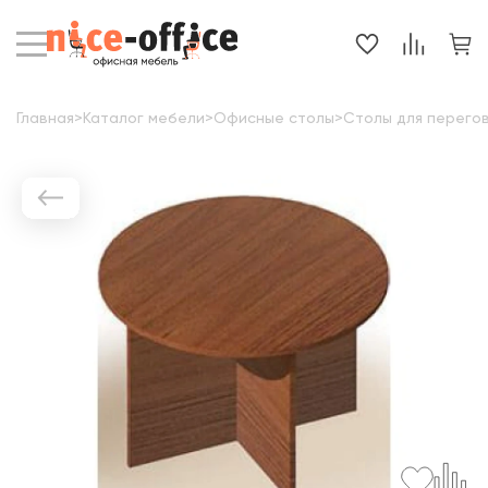
Главная
>
Каталог мебели
>
Офисные столы
>
Столы для перего