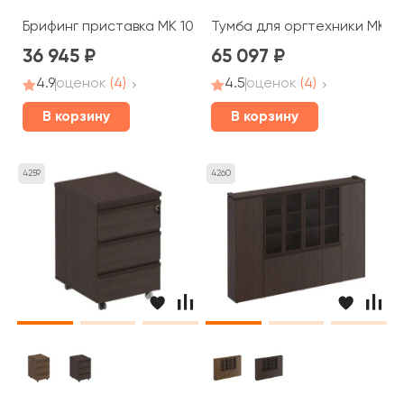
Брифинг приставка МК 106 ДА Mark
Тумба для оргтехники МК 26
36 945
65 097
4.9
оценок
(4)
4.5
оценок
(4)
В корзину
В корзину
4259
4260