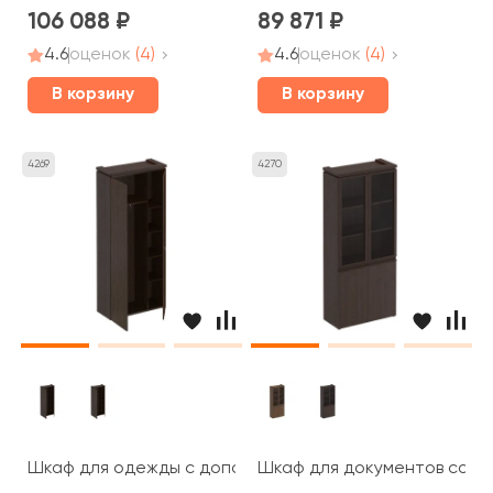
106 088
89 871
4.6
оценок
(4)
4.6
оценок
(4)
В корзину
В корзину
4269
4270
Шкаф для одежды с дополнением МК 342 Mark
Шкаф для документов со ст