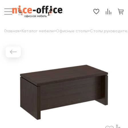
Главная
>
Каталог мебели
>
Офисные столы
>
Столы руководите