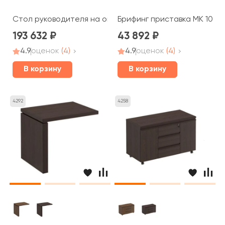
Стол руководителя на опорной тумбе левый правый МК
Брифинг приставка МК 107 Д
193 632
43 892
4.9
оценок
(4)
4.9
оценок
(4)
В корзину
В корзину
4292
4258