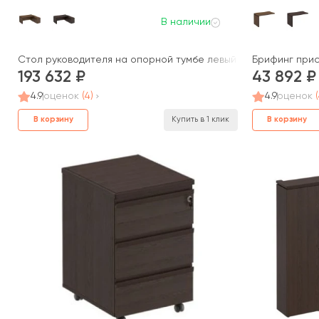
В наличии
Стол руководителя на опорной тумбе левый правый МК 136 Д
Брифинг прис
193 632
43 892
4.9
оценок
(4)
4.9
оценок
В корзину
В корзину
Купить в 1 клик