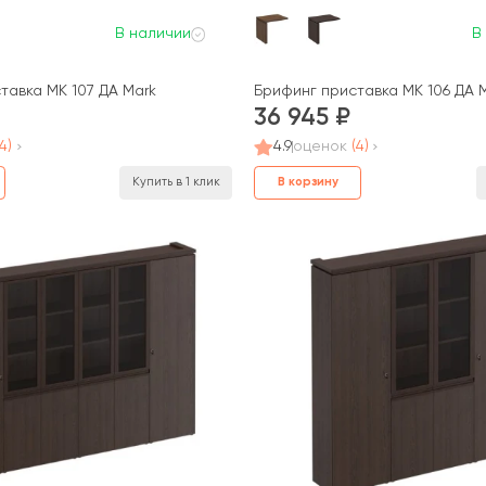
В наличии
В
А Mark
тавка МК 107 ДА Mark
Брифинг приставка МК 106 ДА 
36 945
(4)
4.9
оценок
(4)
В корзину
Купить в 1 клик