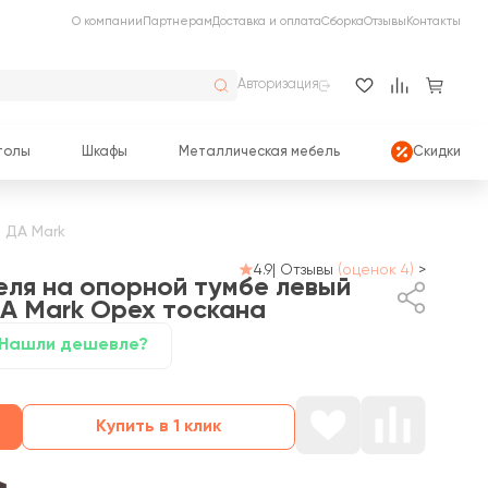
О компании
Партнерам
Доставка и оплата
Сборка
Отзывы
Контакты
Авторизация
толы
Шкафы
Металлическая мебель
Скидки
 ДА Mark
4.9
|
Отзывы
(оценок 4)
>
еля на опорной тумбе левый
ДА Mark
Орех тоскана
Нашли дешевле?
Купить в 1 клик