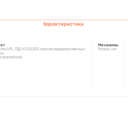
Характеристики
вет
Механизмы
тик HPL, ЛДСтП EGGER, массив твердолиственных
Ролики: нет
ны
уб альпийский