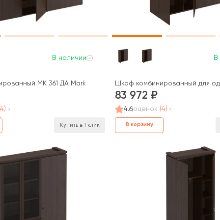
В наличии
В
рованный МК 361 ДА Mark
Шкаф комбинированный для од
83 972
(4)
4.6
оценок
(4)
В корзину
Купить в 1 клик