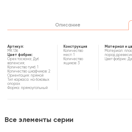
Описание
Артикул:
Конструкция
Материал и ц
МК 136
Количество
Материал: плас
Цвет фабрик:
мест: 1
пород древеси
Орех тоскана; Дуб
Количество
Цвет фабрик: Д
валенсия;
ящиков: 3
Количество тумб: 1
Количество шкафчиков: 2
Ориентация: прямой
Тип каркаса: на боковых
опорах
Форма: прямоугольный
Все элементы серии