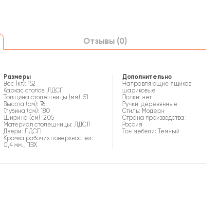
Отзывы (0)
Размеры
Дополнительно
Вес (кг): 152
Направляющие ящиков:
Каркас столов: ЛДСП
шариковые
Толщина столешницы (мм): 51
Полки: нет
Высота (см): 76
Ручки: деревянные
Глубина (см): 180
Стиль: Модерн
Ширина (см): 205
Страна производства:
Материал столешницы: ЛДСП
Россия
Двери: ЛДСП
Тон мебели: Темный
Кромка рабочих поверхностей:
0,4 мм., ПВХ