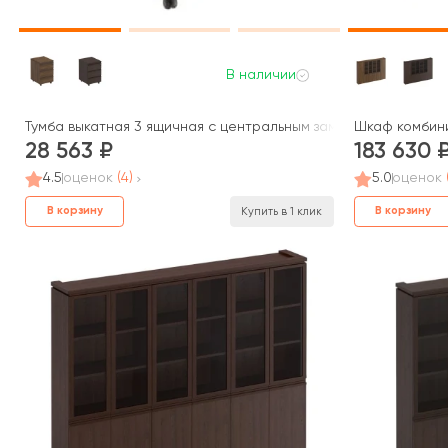
В наличии
Тумба выкатная 3 ящичная с центральным замком МК 213 ДА M
Шкаф комбини
28 563
183 630
4.5
оценок
(4)
5.0
оценок
В корзину
В корзину
Купить в 1 клик