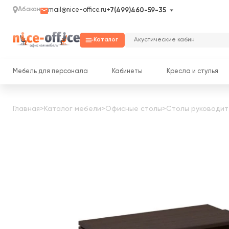
Абакан
mail@nice-office.ru
+7(499)460-59-35
Каталог
Мебель для персонала
Кабинеты
Кресла и стулья
Главная
>
Каталог мебели
>
Офисные столы
>
Столы руководит