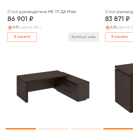
Стол руководителя МК 111 ДА Mark
Стол руковод
86 901
83 871
4.9
оценок
(4)
4.9
оценок
В корзину
В корзину
Купить в 1 клик