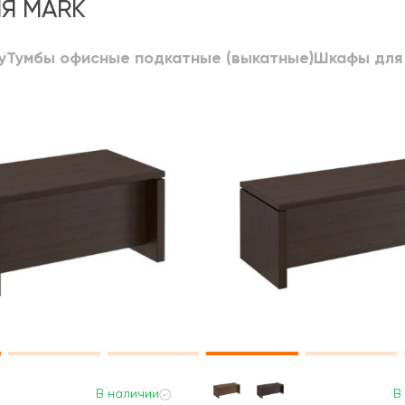
Я MARK
у
Тумбы офисные подкатные (выкатные)
Шкафы для
В наличии
В