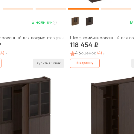
В наличии
В
ark
рованный для документов узкий со стеклом 2 шт для одежды узк
Шкаф комбинированный для док
118 454
(4)
4.6
оценок
(4)
В корзину
Купить в 1 клик