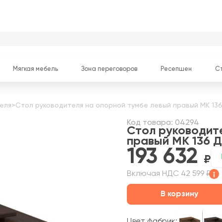
Мягкая мебель
Зона переговоров
Ресепшен
С
еля
>
Стол руководителя на опорной тумбе левый правый МК 136
Код товара: 04294
Стол руководит
правый МК 136 
193 632
Включая НДС 42 599 ₽
В корзину
Цвет фабрик: