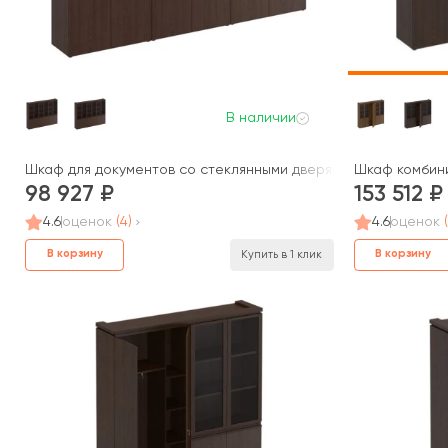
В наличии
Шкаф для документов со стеклянными дверями МК 378 Mark
Шкаф комбини
98 927
153 512
4.6
оценок
(4)
4.6
оценок
В корзину
В корзину
Купить в 1 клик