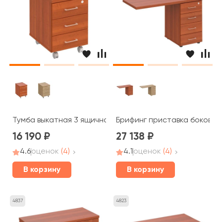
Тумба выкатная 3 ящичная с центральным замком ПТ 213
Брифинг приставка боковая 
16 190
27 138
4.6
оценок
(4)
4.1
оценок
(4)
В корзину
В корзину
4837
4823