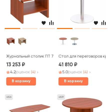
Журнальный столик ПТ 785 Patriot
Стол для переговоров кругл
13 253
41 810
4.2
оценок
(4)
5.0
оценок
(4)
В корзину
В корзину
4826
4829