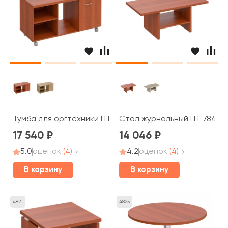
Тумба для оргтехники ПТ 262 Patriot
Стол журнальный ПТ 784 Pat
17 540
14 046
5.0
оценок
(4)
4.2
оценок
(4)
В корзину
В корзину
4821
4825