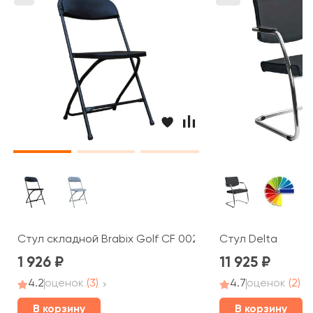
Стул складной Brabix Golf CF 002
Стул Delta
1 926
11 925
4.2
оценок
(3)
4.7
оценок
(2)
В корзину
В корзину