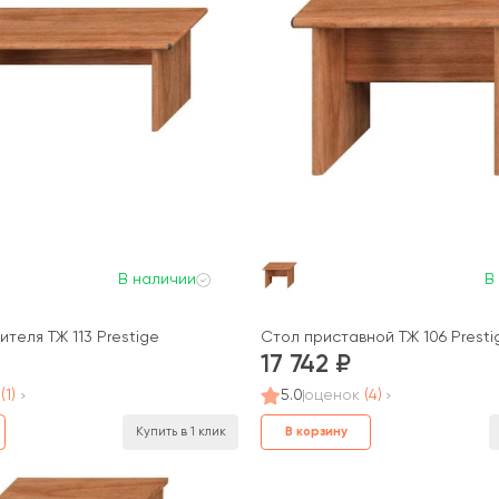
В наличии
В
теля ТЖ 113 Prestige
Стол приставной ТЖ 106 Presti
17 742
(1)
5.0
оценок
(4)
В корзину
Купить в 1 клик