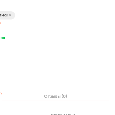
тики >
чии
в
Отзывы (0)