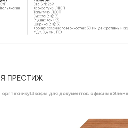
цвет
Размеры
ДСтП
Вес (кг): 26.9
Итальянский
Каркас тумб: ЛДСП
Топы тумб: ЛДСП
Высота (см): 75
Глубина (см): 55
Ширина (см): 55
Кромка рабочих поверхностей: 50 мм. декоративный ск
МДФ, 0,4 мм., ПВХ
ЛЯ ПРЕСТИЖ
 оргтехнику
Шкафы для документов офисные
Элеме