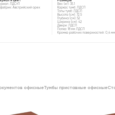
ериал и цвет
Размеры
риал: ЛДСтП
Вес (кг): 35.1
 фабрик: Австрийский орех
Каркас тумб: ЛДСП
Топы тумб: ЛДСП
Высота (см): 72.5
Глубина (см): 52
Ширина (см): 42
Двери: ЛДСП
Полка: 18 мм ЛДСП
Кромка рабочих поверхностей: 0,4 мм.
окументов офисные
Тумбы приставные офисные
Ст