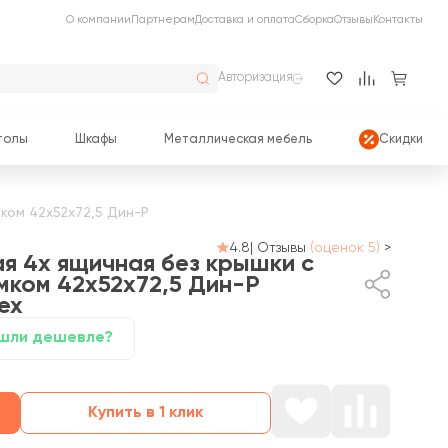
О компании
Партнерам
Доставка и оплата
Сборка
Отзывы
Контакты
Авторизация
толы
Шкафы
Металлическая мебель
Скидки
ком 42x52x72,5 Дин-Р
4.8
|
Отзывы
(оценок 5)
>
я 4х ящичная без крышки с
мком 42x52x72,5 Дин-Р
ех
шли дешевле?
Купить в 1 клик