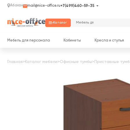
Абакан
mail@nice-office.ru
+7(499)460-59-35
Каталог
Мебель для персонала
Кабинеты
Кресла и стулья
Главная
>
Каталог мебели
>
Офисные тумбы
>
Приставные тумб