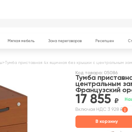
Мягкая мебель
Зона переговоров
Ресепшен
С
ы
>
Тумба приставная 4х ящичная без крышки с центральным зам
Код товара: 05086
Тумба приставна
центральным за
Французский ор
17 855
На
Включая НДС 3 928 ₽
В корзину