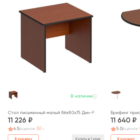
В наличии
Стол письменный малый 86x80x75 Дин-Р
Брифинг прист
11 226
11 640
4.5
оценок
(5)
5.0
оценок
В корзину
В корзину
Купить в 1 клик