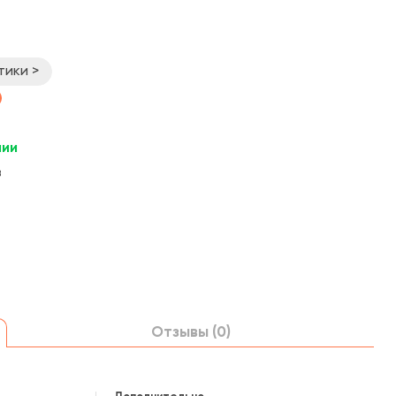
тики >
чии
в
Отзывы (0)