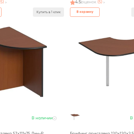
(5)
4.5
оценок
(5)
В корзину
Купить в 1 клик
В наличии
В
тавка 57x111x75 Дин-Р
Брифинг приставка 120x120x2,