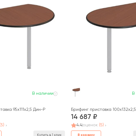
В наличии
В
авка 95x111x2,5 Дин-Р
Брифинг приставка 100x132x2,
14 687
(5)
4.4
оценок
(5)
В корзину
Купить в 1 клик