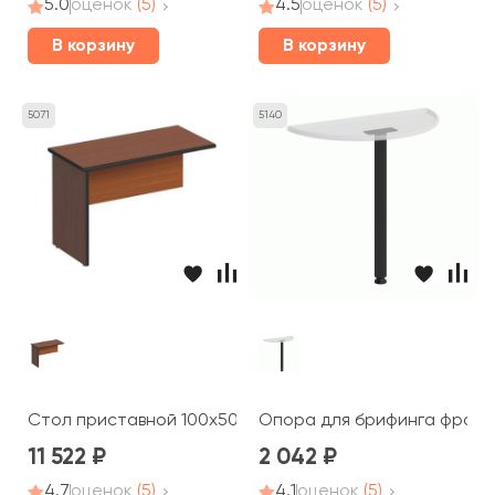
5.0
оценок
(5)
4.5
оценок
(5)
В корзину
В корзину
5071
5140
Стол приставной 100x50x66 ДР 165 Дин-Р
Опора для брифинга фронт
11 522
2 042
4.7
оценок
(5)
4.1
оценок
(5)