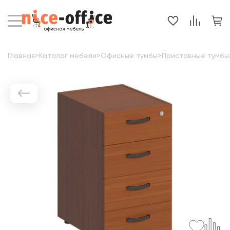
Главная
>
Каталог мебели
>
Офисные тумбы
>
Приставные тумбы