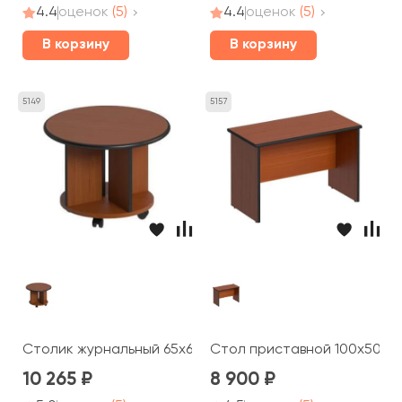
4.4
оценок
(5)
4.4
оценок
(5)
В корзину
В корзину
5149
5157
Столик журнальный 65x65x49 Дин-Р
Стол приставной 100x50x66
10 265
8 900