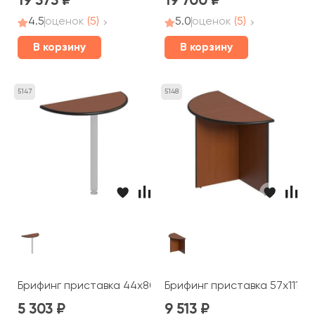
19 373
19 700
4.5
оценок
(5)
5.0
оценок
(5)
В корзину
В корзину
5147
5148
Брифинг приставка 44x80x2,5 Дин-Р
Брифинг приставка 57x111x7
5 303
9 513