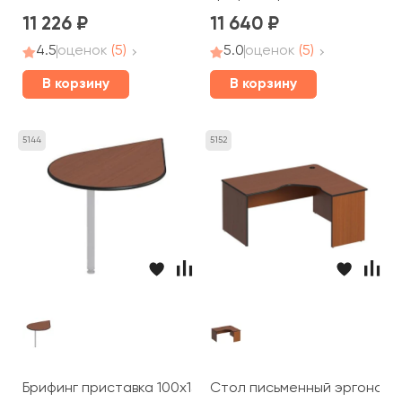
11 226
11 640
4.5
оценок
(5)
5.0
оценок
(5)
В корзину
В корзину
5144
5152
Брифинг приставка 100x132x2,5 Дин-Р
Стол письменный эргономич