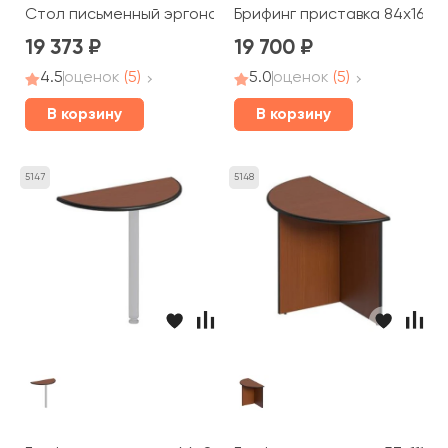
Стол письменный эргономичный левый 160x98x75 Дин-
Брифинг приставка 84x168x
19 373
19 700
4.5
оценок
(5)
5.0
оценок
(5)
В корзину
В корзину
5147
5148