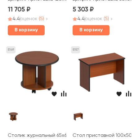
11 705
5 303
4.4
оценок
(5)
4.4
оценок
(5)
В корзину
В корзину
5149
5157
Столик журнальный 65x65x49 Дин-Р
Стол приставной 100x50x66