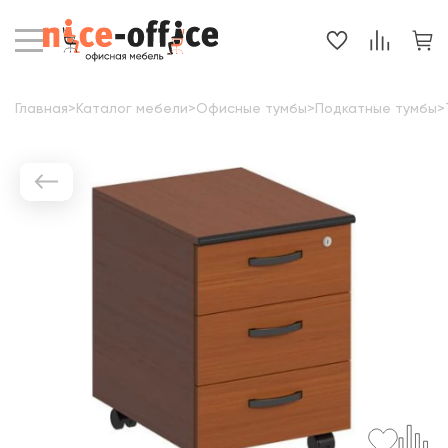
Главная
>
Каталог мебели
>
Офисные тумбы
>
Подкатные тумбы
>