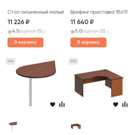
Стол письменный малый 86x80x75 Дин-Р
Брифинг приставка 95x111x2,
11 226
11 640
4.5
оценок
(5)
5.0
оценок
(5)
В корзину
В корзину
5144
5152