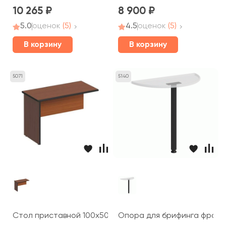
10 265
8 900
5.0
оценок
(5)
4.5
оценок
(5)
В корзину
В корзину
5071
5140
Стол приставной 100x50x66 ДР 165 Дин-Р
Опора для брифинга фронт