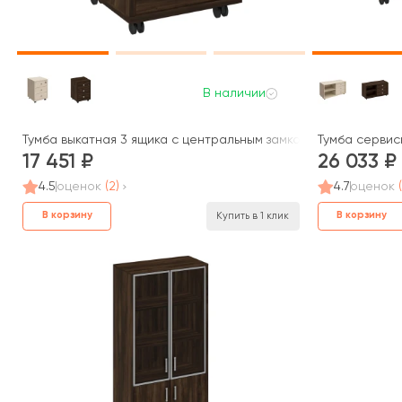
В наличии
Тумба выкатная 3 ящика с центральным замком 48x45x66 Борн
Тумба сервисн
17 451
26 033
4.5
оценок
(2)
4.7
оценок
В корзину
В корзину
Купить в 1 клик