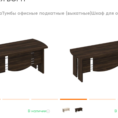
а
Тумбы офисные подкатные (выкатные)
Шкаф для 
В наличии
В