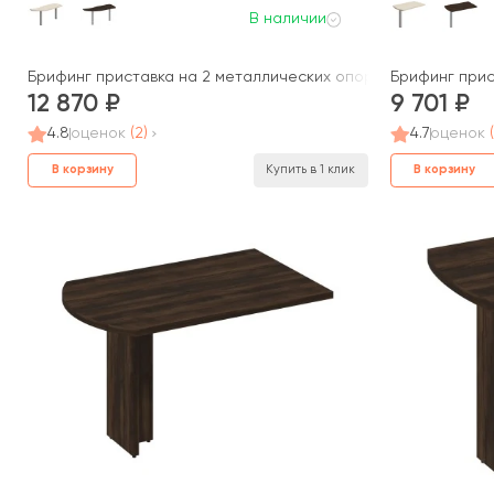
В наличии
Брифинг приставка на 2 металлических опорах 165x60x75 Бо
Брифинг прис
12 870
9 701
4.8
оценок
(2)
4.7
оценок
В корзину
В корзину
Купить в 1 клик