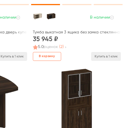
 наличии
В наличии
ка дверь купе 120,2x50x66 Борн
Тумба выкатная 3 ящика без замка стеклянная д
35 945
5.0
оценок
(2)
В корзину
Купить в 1 клик
Купить в 1 клик