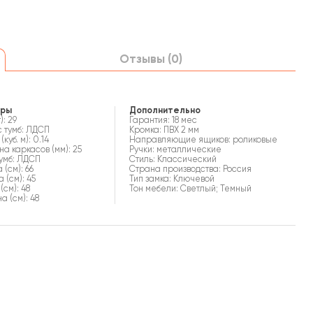
Отзывы (0)
еры
Дополнительно
): 29
Гарантия: 18 мес
 тумб: ЛДСП
Кромка: ПВХ 2 мм
куб. м): 0.14
Направляющие ящиков: роликовые
а каркасов (мм): 25
Ручки: металлические
умб: ЛДСП
Стиль: Классический
 (см): 66
Страна производства: Россия
а (см): 45
Тип замка: Ключевой
(см): 48
Тон мебели: Светлый; Темный
 (см): 48