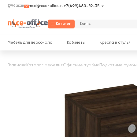
Абакан
mail@nice-office.ru
+7(499)460-59-35
Каталог
Мебель для персонала
Кабинеты
Кресла и стулья
Главная
>
Каталог мебели
>
Офисные тумбы
>
Подкатные тумбы