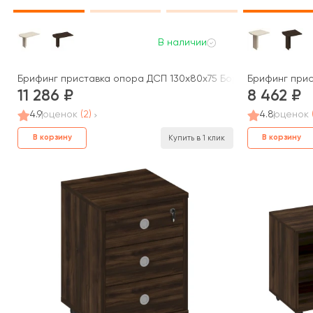
В наличии
Брифинг приставка опора ДСП 130x80x75 Борн
Брифинг прис
11 286
8 462
4.9
оценок
(2)
4.8
оценок
В корзину
В корзину
Купить в 1 клик