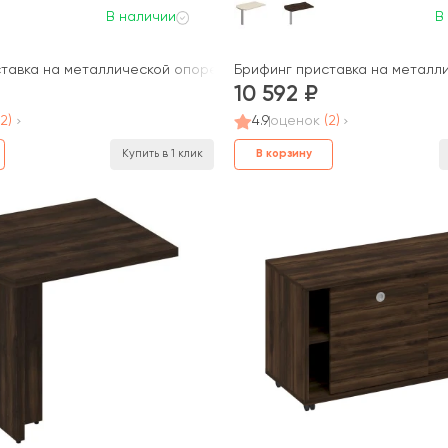
В наличии
В
рн
тавка на металлической опоре 120x70x75 Борн
Брифинг приставка на металл
10 592
(2)
4.9
оценок
(2)
В корзину
Купить в 1 клик