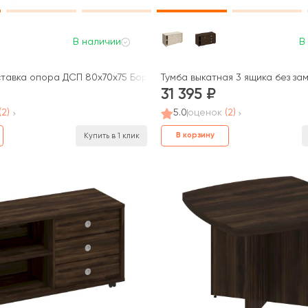
В наличии
В
тавка опора ДСП 80x70x75 Борн
Тумба выкатная 3 ящика без зам
31 395
(2)
5.0
оценок
(2)
В корзину
Купить в 1 клик