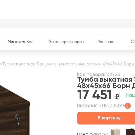
Мягкая мебель
Зона переговоров
Ресепшен
С
>
Тумба выкатная 3 ящика с центральным замком 48x45x66 Борн
Код товара: 02753
Тумба выкатная 
48x45x66 Борн
17 451
Наш
Включая НДС 3 839 ₽
В корзину
Цвет фабрик: