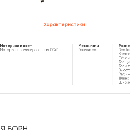
Характеристики
Материал и цвет
Механизмы
Разм
Материал: ламинированная ДСтП
Ролики: есть
Вес (кг
Каркас
Объем (
Толщин
Топы т
Высота
Глубин
Длина 
Ширина
Я БОРН