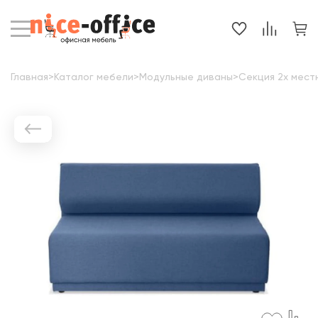
Главная
>
Каталог мебели
>
Модульные диваны
>
Секция 2х мест