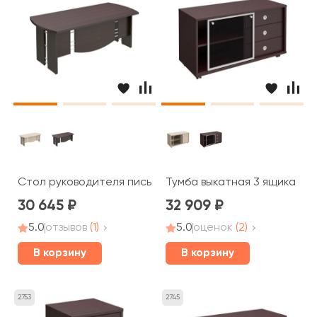
Стол руководителя письменный 200x90x75 Born
Тумба выкатная 3 ящика без
30 645
32 909
5.0
отзывов
(1)
5.0
оценок
(2)
В корзину
В корзину
2753
2745