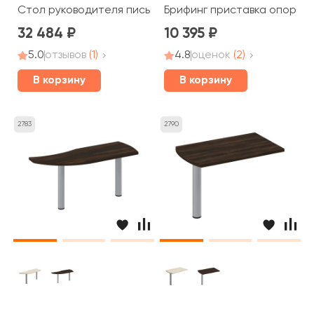
Стол руководителя письменный 200x90x75 Борн
Брифинг приставка опора Д
32 484
10 395
5.0
отзывов
(1)
4.8
оценок
(2)
В корзину
В корзину
2783
2790