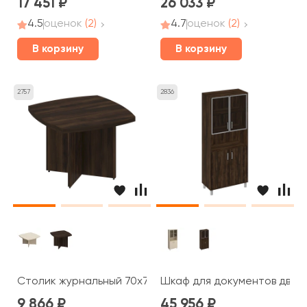
17 451
26 033
4.5
оценок
(2)
4.7
оценок
(2)
В корзину
В корзину
2757
2836
Столик журнальный 70x70x50 Борн
Шкаф для документов двери
9 866
45 956