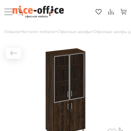
Главная
>
Каталог мебели
>
Офисные шкафы
>
Офисные шкафы д