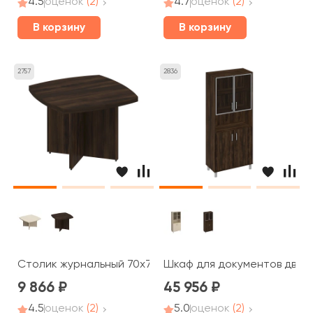
4.5
оценок
(2)
4.7
оценок
(2)
В корзину
В корзину
2757
2836
Столик журнальный 70x70x50 Борн
Шкаф для документов двери
9 866
45 956
4.5
оценок
(2)
5.0
оценок
(2)