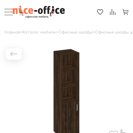
Главная
>
Каталог мебели
>
Офисные шкафы
>
Офисные шкафы д