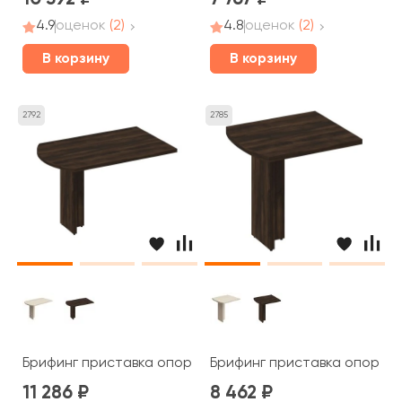
4.9
оценок
(2)
4.8
оценок
(2)
В корзину
В корзину
2792
2785
Брифинг приставка опора ДСП 130x80x75 Борн
Брифинг приставка опора 
11 286
8 462