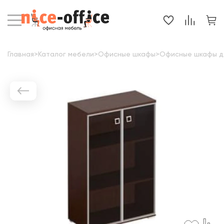
Главная
>
Каталог мебели
>
Офисные шкафы
>
Офисные шкафы д