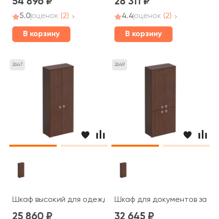
54 896
28 311
5.0
оценок
(2)
4.4
оценок
(2)
В корзину
В корзину
2647
2649
Шкаф высокий для одежды 90,2x44,2x221 Cosmo
Шкаф для документов закры
25 860
32 645