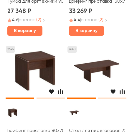
Тумба для оргтехники 90x50x63,3 Cosmo
Брифинг приставка 130x75x
27 348
33 269
4.6
оценок
(2)
4.4
оценок
(2)
В корзину
В корзину
2646
2640
Брифинг приставка 80x70x75 Cosmo
Стол для переговоров 220