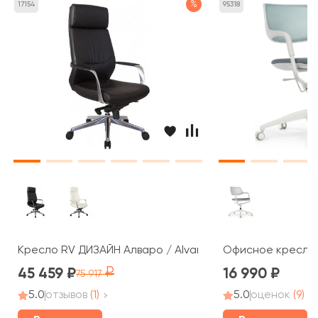
%
17154
95318
Кресло RV ДИЗАЙН Алваро / Alvaro (A1815)
Офисное кресло R
45 459
16 990
75 917
5.0
отзывов
(1)
5.0
оценок
(9)