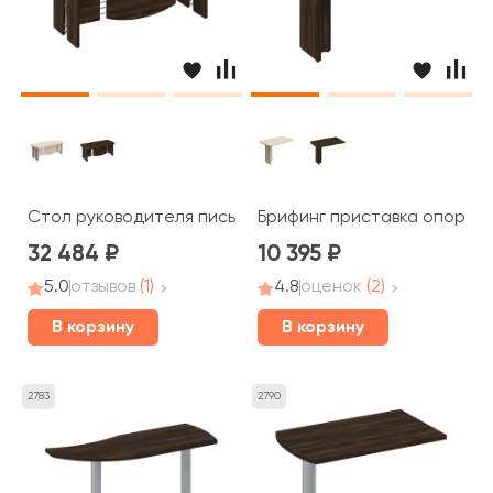
Стол руководителя письменный 200x90x75 Борн
Брифинг приставка опора Д
32 484
10 395
5.0
отзывов
(1)
4.8
оценок
(2)
В корзину
В корзину
2783
2790