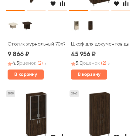
Столик журнальный 70x70x50 Борн
Шкаф для документов двери
9 866
45 956
4.5
оценок
(2)
5.0
оценок
(2)
В корзину
В корзину
2838
2842