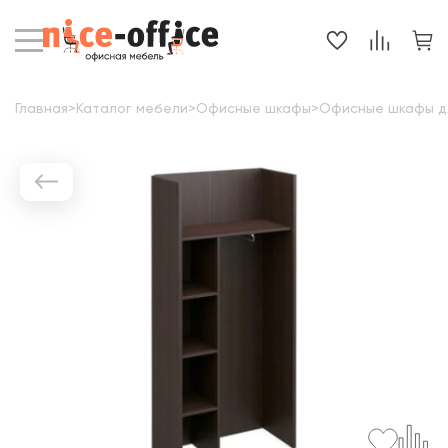
Главная
>
Каталог мебели
>
Офисные шкафы
>
Офисные шкафы д