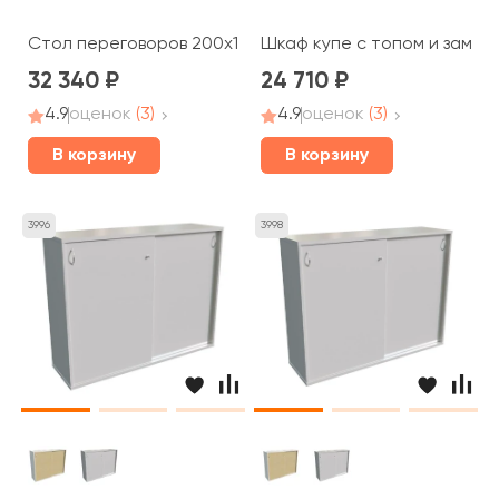
Стол переговоров 200x100x74,2 STEEL EVO
Шкаф купе с топом и замком
32 340
24 710
4.9
оценок
(3)
4.9
оценок
(3)
В корзину
В корзину
3996
3998