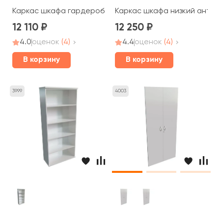
Каркас шкафа гардероб вешало выдвижное 80x36x183,
Каркас шкафa низкий антре
12 110
12 250
4.0
оценок
(4)
4.4
оценок
(4)
В корзину
В корзину
3999
4003