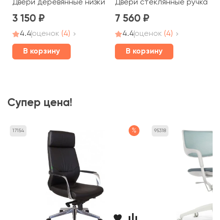
Двери деревянные низкие без замка ручка скоба 67,5x39
Двери стеклянные ручка кно
3 150
7 560
4.4
оценок
(4)
4.4
оценок
(4)
В корзину
В корзину
Супер цена!
%
17154
95318