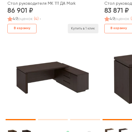
Стол руководителя МК 111 ДА Mark
Стол руковод
86 901
83 871
4.9
оценок
(4)
4.9
оценок
В корзину
В корзину
Купить в 1 клик