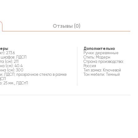
Отзывы (0)
меры
Дополнительно
кг): 273.6
Ручки: деревянные
 шкафов: ЛДСП
Стиль: Модерн
а (см): 211
Страна производства:
на (см): 40.4
Россия
на (см): 300
Тип замка: Ключевой
и: ЛДСП; прозрачное стекло в рамке
Тон мебели: Темный
ДСП
а: 25 мм., ЛДСтП