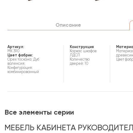
Описание
Артикул:
Конструкция
Материа
МК 390
Каркас шкафов:
Материал
Цвет фабрик:
ЛДСП
древеси
Орех тоскана; Дуб
Количество
Цвет фабр
валенсия;
дверей: 10
Конфигурация:
комбинированный
Все элементы серии
МЕБЕЛЬ КАБИНЕТА РУКОВОДИТЕЛ