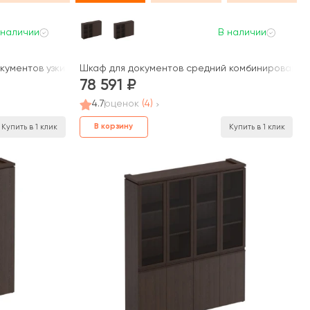
 наличии
В наличии
ий МК 390 ДА Mark
ументов узкий со стеклом для одежды узкий МК 377 ДА Mark
Шкаф для документов средний комбинированный
78 591
4.7
оценок
(4)
В корзину
Купить в 1 клик
Купить в 1 клик