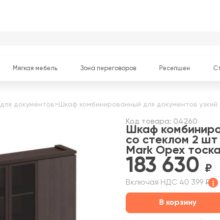
Мягкая мебель
Зона переговоров
Ресепшен
С
для документов
>
Шкаф комбинированный для документов узкий 
Код товара: 04260
Шкаф комбиниро
со стеклом 2 шт
Mark
Орех тоск
183 630
Включая НДС 40 399 ₽
В корзину