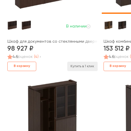
В наличии
Шкаф для документов со стеклянными дверями МК 378 Mark
Шкаф комбини
98 927
153 512
4.6
оценок
(4)
4.6
оценок
В корзину
В корзину
Купить в 1 клик