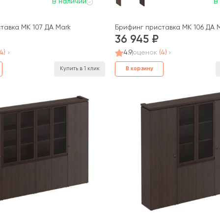
В наличии
В
А Mark
тавка МК 107 ДА Mark
Брифинг приставка МК 106 ДА 
36 945
(4)
4.9
оценок
(4)
В корзину
Купить в 1 клик