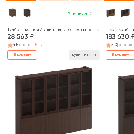
В наличии
Тумба выкатная 3 ящичная с центральным замком МК 213 ДА M
Шкаф комбини
28 563
183 630
4.5
оценок
(4)
5.0
оценок
В корзину
В корзину
Купить в 1 клик