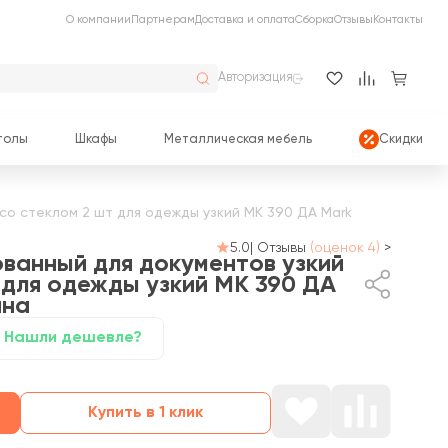
О компании
Партнерам
Доставка и оплата
Сборка
Отзывы
Контакты
Авторизация
толы
Шкафы
Металлическая мебель
Скидки
со стеклом 2 шт для одежды узкий МК 390 ДА Mark
5.0
|
Отзывы
(оценок 4)
>
ванный для документов узкий
 для одежды узкий МК 390 ДА
ана
Нашли дешевле?
Купить в 1 клик