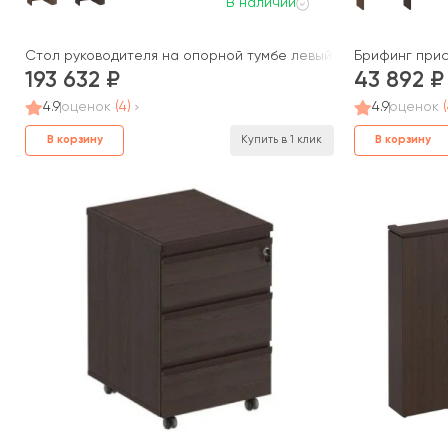
В наличии
Стол руководителя на опорной тумбе левый правый МК 136 Д
Брифинг прис
193 632
43 892
4.9
оценок
(4)
4.9
оценок
В корзину
В корзину
Купить в 1 клик