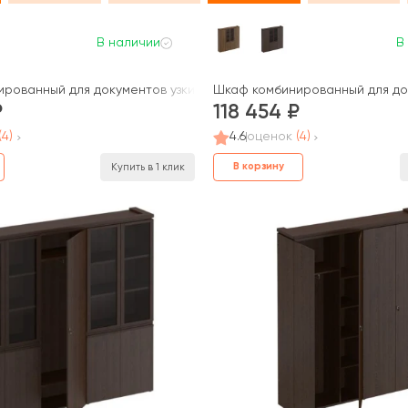
В наличии
В
ark
рованный для документов узкий со стеклом 2 шт для одежды узк
Шкаф комбинированный для док
118 454
(4)
4.6
оценок
(4)
В корзину
Купить в 1 клик