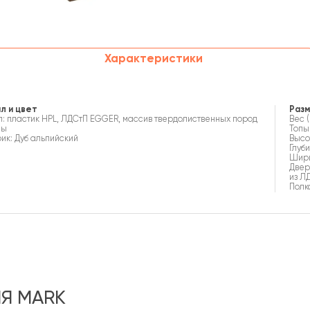
Характеристики
л и цвет
Раз
: пластик HPL, ЛДСтП EGGER, массив твердолиственных пород
Вес (
ны
Топы
ик: Дуб альпийский
Высот
Глуби
Шири
Двер
из Л
Полк
Я MARK