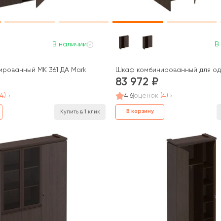
В наличии
В
рованный МК 361 ДА Mark
Шкаф комбинированный для од
83 972
(4)
4.6
оценок
(4)
В корзину
Купить в 1 клик