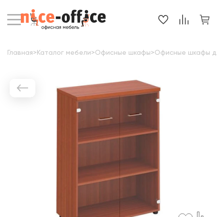
Главная
>
Каталог мебели
>
Офисные шкафы
>
Офисные шкафы д