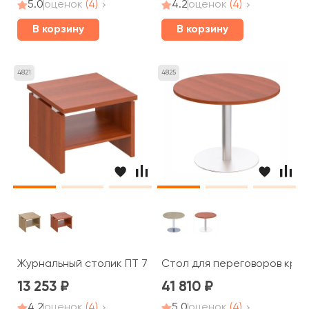
5.0
оценок
(4)
4.2
оценок
(4)
В корзину
В корзину
4821
4825
Журнальный столик ПТ 785 Patriot
Стол для переговоров кругл
13 253
41 810
4.2
оценок
(4)
5.0
оценок
(4)