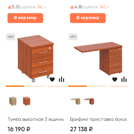
5.0
оценок
(4)
4.8
оценок
(4)
В корзину
В корзину
4862
4813
Тумба выкатная 3 ящичная с центральным замком ПТ 213
Брифинг приставка боковая 
16 190
27 138